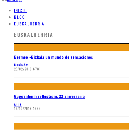
INICIO
BLOG
EUSKALHERRIA
EUSKALHERRIA
Bermeo -Bizkaia un mundo de sensaciones
Ciudades
25/02/2016
6781
Guggenheim reflections XX aniversario
ARTE
19/10/2017
4683