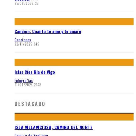
25/06/2026
35
Cancion: Cuanto te amo y te amare
Canciones
22/11/2025
846
Islas Cíes Ria de Vigo
Fotografias
21/04/2024
2036
DESTACADO
ISLA VILLAVICIOSA, CAMINO DEL NORTE
Camino de Santiago