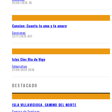
25/06/2026
36
Cancion: Cuanto te amo y te amare
Canciones
22/11/2025
847
Islas Cíes Ria de Vigo
Fotografias
21/04/2024
2038
DESTACADO
ISLA VILLAVICIOSA, CAMINO DEL NORTE
Camino de Santiago