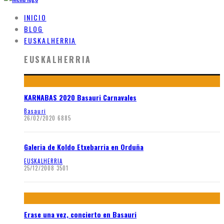
INICIO
BLOG
EUSKALHERRIA
EUSKALHERRIA
KARNABAS 2020 Basauri Carnavales
Basauri
26/02/2020
6885
Galeria de Koldo Etxebarria en Orduña
EUSKALHERRIA
25/12/2008
3501
Erase una vez, concierto en Basauri