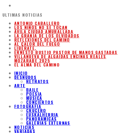
ULTIMAS NOTICIAS
ANTONIO CABALLERO
LOS NIÑOS NO SE TOCAN
ÁVILA CIUDAD AMURALLADA
LA GRANJA DE LOS OLVIDADOS
REFLEXIONES DEL CAMINO
AL CALOR DEL FUEGO
LIBÉRATE,
ERNESTO BUSTIO PASTOR DE MANOS GASTADAS
VILLANUEVA DE ALGAIDAS ENCINAS REALES
MOZARABE 2025
EL ALMA DEL CAMINO
INICIO
DESNUDOS
RETRATOS
ARTE
BAILE
POESIA
MUSICA
CONCIERTOS
FOTOGRAFIA
CRUCERO
EUSKALHERRIA
PANORAMICAS
GALERIAS EXTERNAS
NOTICIAS
VARIADAS