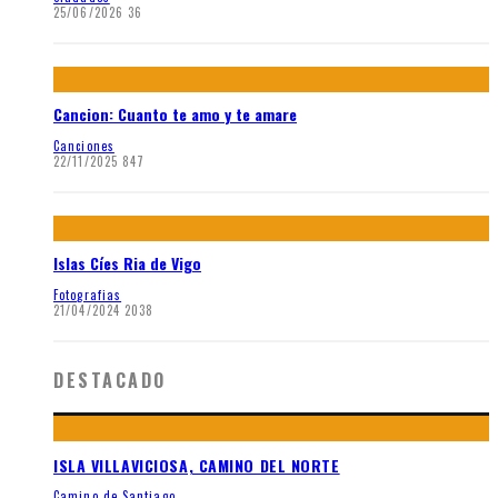
25/06/2026
36
Cancion: Cuanto te amo y te amare
Canciones
22/11/2025
847
Islas Cíes Ria de Vigo
Fotografias
21/04/2024
2038
DESTACADO
ISLA VILLAVICIOSA, CAMINO DEL NORTE
Camino de Santiago