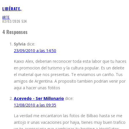
LIBÉRATE,
ARTE
02/02/2026
534
4 Responses
Sylvia
dice:
23/09/2010 a las 14:50
Kaixo Alex, deberian reconocer toda esta labor que tu haces
en promocion del turismo y la cultura popular. Es un deleite
el material que nos presentas. Te enviamos un cariño. Tus
amigos de Argentina. A proposito tambien podrian venir por
aqui a hacer unas fotitos
Acevedo - Ser Millonario
dice:
12/08/2010 a las 09:35
La verdad me encantaron las fotos de Bilbao hasta se me
antojo ir unas vacaciones por haya, tienes muy buen trafico
yo te aconsejaria que cambiaras tu hosting a HostGator