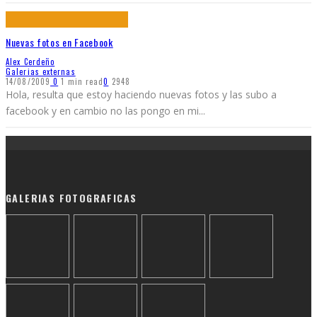
Nuevas fotos en Facebook
Alex Cerdeño
Galerias externas
14/08/2009
0
1 min read
0
2948
Hola, resulta que estoy haciendo nuevas fotos y las subo a
facebook y en cambio no las pongo en mi
...
GALERIAS FOTOGRAFICAS