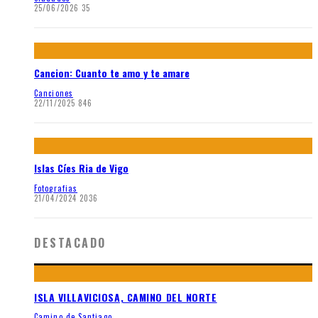
25/06/2026
35
Cancion: Cuanto te amo y te amare
Canciones
22/11/2025
846
Islas Cíes Ria de Vigo
Fotografias
21/04/2024
2036
DESTACADO
ISLA VILLAVICIOSA, CAMINO DEL NORTE
Camino de Santiago