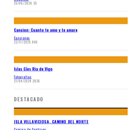
25/06/2026
35
Cancion: Cuanto te amo y te amare
Canciones
22/11/2025
846
Islas Cíes Ria de Vigo
Fotografias
21/04/2024
2036
DESTACADO
ISLA VILLAVICIOSA, CAMINO DEL NORTE
Camino de Santiago