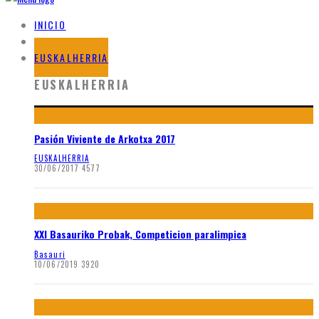
INICIO
BLOG
EUSKALHERRIA
EUSKALHERRIA
Pasión Viviente de Arkotxa 2017
EUSKALHERRIA
30/06/2017
4577
XXI Basauriko Probak, Competicion paralimpica
Basauri
10/06/2019
3920