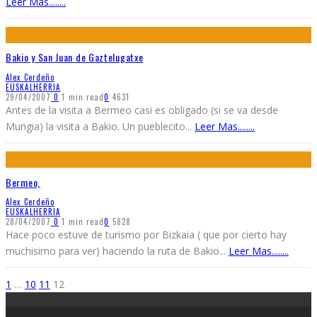
Leer Mas........
Bakio y San Juan de Gaztelugatxe
Alex Cerdeño
EUSKALHERRIA
29/04/2007
0
1 min read
0
4631
Antes de la visita a Bermeo casi es obligado (si se va desde
Mungia) la visita a Bakio. Un pueblecito
...
Leer Mas........
Bermeo,
Alex Cerdeño
EUSKALHERRIA
28/04/2007
0
1 min read
0
5828
Hace poco estuve de turismo por Bizkaia ( que por cierto hay
muchisimo para ver) haciendo la ruta de Bakio
...
Leer Mas........
1
…
10
11
12