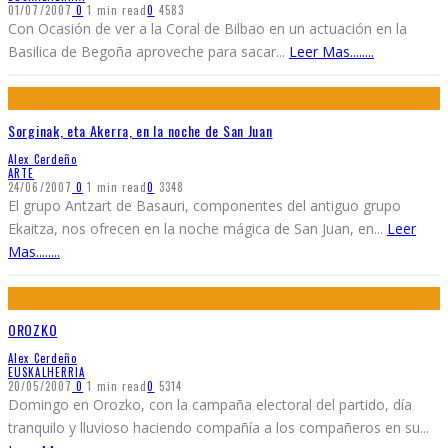
01/07/2007
0
1 min read
0
4583
Con Ocasión de ver a la Coral de Bilbao en un actuación en la
Basilica de Begoña aproveche para sacar
...
Leer Mas........
Sorginak, eta Akerra, en la noche de San Juan
Alex Cerdeño
ARTE
24/06/2007
0
1 min read
0
3348
El grupo Antzart de Basauri, componentes del antiguo grupo
Ekaitza, nos ofrecen en la noche mágica de San Juan, en
...
Leer
Mas........
OROZKO
Alex Cerdeño
EUSKALHERRIA
20/05/2007
0
1 min read
0
5314
Domingo en Orozko, con la campaña electoral del partido, día
tranquilo y lluvioso haciendo compañía a los compañeros en su
...