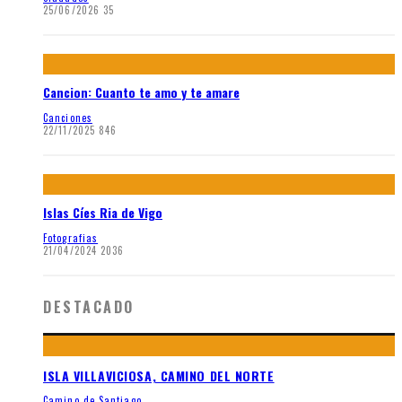
25/06/2026
35
Cancion: Cuanto te amo y te amare
Canciones
22/11/2025
846
Islas Cíes Ria de Vigo
Fotografias
21/04/2024
2036
DESTACADO
ISLA VILLAVICIOSA, CAMINO DEL NORTE
Camino de Santiago