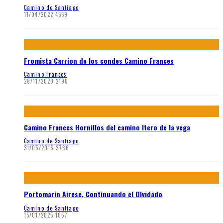
Camino de Santiago
11/04/2022
4559
Fromista Carrion de los condes Camino Frances
Camino Frances
28/11/2020
2198
Camino Frances Hornillos del camino Itero de la vega
Camino de Santiago
31/05/2016
3766
Portomarin Airese, Continuando el Olvidado
Camino de Santiago
15/01/2025
1057