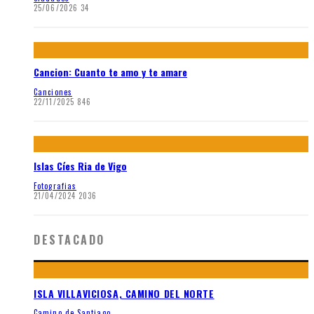
25/06/2026
34
Cancion: Cuanto te amo y te amare
Canciones
22/11/2025
846
Islas Cíes Ria de Vigo
Fotografias
21/04/2024
2036
DESTACADO
ISLA VILLAVICIOSA, CAMINO DEL NORTE
Camino de Santiago