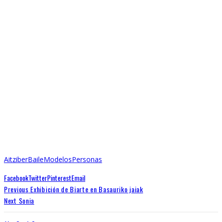
Abrir enlace
Close
Full
Keyboard Shortcuts
Dismiss
S
Slideshow
M
Maximize
Previous
Next
esc
Close
Aitziber
Baile
Modelos
Personas
Facebook
Twitter
Pinterest
Email
Previous
Exhibición de Biarte en Basauriko jaiak
Next
Sonia