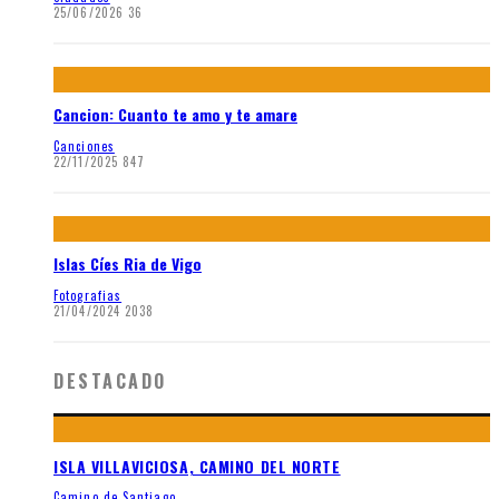
25/06/2026
36
Cancion: Cuanto te amo y te amare
Canciones
22/11/2025
847
Islas Cíes Ria de Vigo
Fotografias
21/04/2024
2038
DESTACADO
ISLA VILLAVICIOSA, CAMINO DEL NORTE
Camino de Santiago