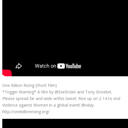
One Billion Rising (Short Film)
*Trigger Warning* A film by @EveEnsler and Tony Stroebel.
Please spread far and wide w/this tweet: Rise up on 2-14 to end
Violence against Women in a global event! @vday
http://onebillionrising.org/