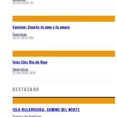
25/06/2026
34
Cancion: Cuanto te amo y te amare
Canciones
22/11/2025
846
Islas Cíes Ria de Vigo
Fotografias
21/04/2024
2036
DESTACADO
ISLA VILLAVICIOSA, CAMINO DEL NORTE
Camino de Santiago