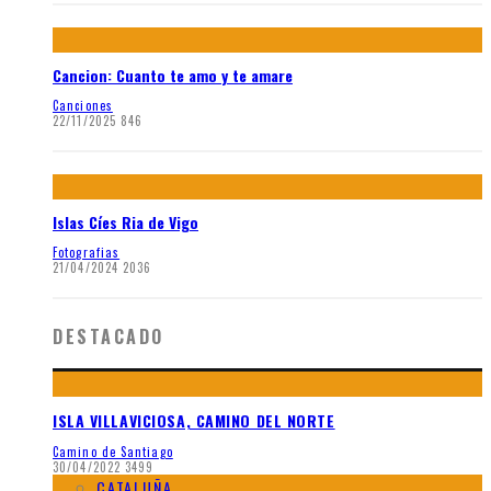
Cancion: Cuanto te amo y te amare
Canciones
22/11/2025
846
Islas Cíes Ria de Vigo
Fotografias
21/04/2024
2036
DESTACADO
ISLA VILLAVICIOSA, CAMINO DEL NORTE
Camino de Santiago
30/04/2022
3499
CATALUÑA