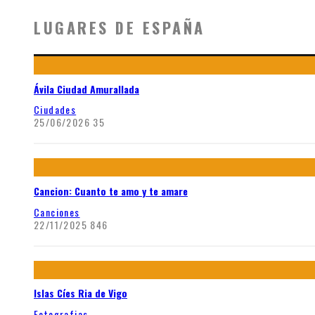
LUGARES DE ESPAÑA
Ávila Ciudad Amurallada
Ciudades
25/06/2026
35
Cancion: Cuanto te amo y te amare
Canciones
22/11/2025
846
Islas Cíes Ria de Vigo
Fotografias