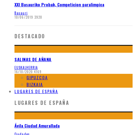
XXI Basauriko Probak, Competicion paralimpica
Basauri
10/06/2019
3920
DESTACADO
SALINAS DE AÑANA
EUSKALHERRIA
16/10/2020
4169
GIPUZCOA
BIZKAIA
LUGARES DE ESPAÑA
LUGARES DE ESPAÑA
Ávila Ciudad Amurallada
Ciudades