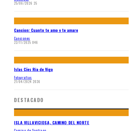
25/06/2026
35
Cancion: Cuanto te amo y te amare
Canciones
22/11/2025
846
Islas Cíes Ria de Vigo
Fotografias
21/04/2024
2036
DESTACADO
ISLA VILLAVICIOSA, CAMINO DEL NORTE
Camino de Santiago