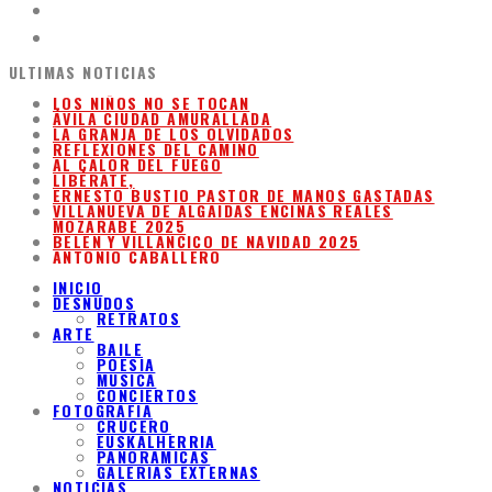
ULTIMAS NOTICIAS
LOS NIÑOS NO SE TOCAN
ÁVILA CIUDAD AMURALLADA
LA GRANJA DE LOS OLVIDADOS
REFLEXIONES DEL CAMINO
AL CALOR DEL FUEGO
LIBÉRATE,
ERNESTO BUSTIO PASTOR DE MANOS GASTADAS
VILLANUEVA DE ALGAIDAS ENCINAS REALES
MOZARABE 2025
BELEN Y VILLANCICO DE NAVIDAD 2025
ANTONIO CABALLERO
INICIO
DESNUDOS
RETRATOS
ARTE
BAILE
POESIA
MUSICA
CONCIERTOS
FOTOGRAFIA
CRUCERO
EUSKALHERRIA
PANORAMICAS
GALERIAS EXTERNAS
NOTICIAS