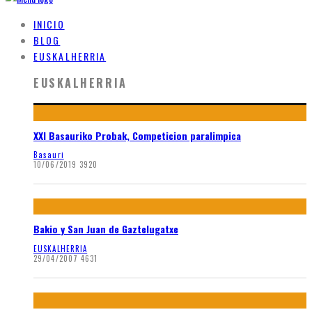
INICIO
BLOG
EUSKALHERRIA
EUSKALHERRIA
XXI Basauriko Probak, Competicion paralimpica
Basauri
10/06/2019
3920
Bakio y San Juan de Gaztelugatxe
EUSKALHERRIA
29/04/2007
4631