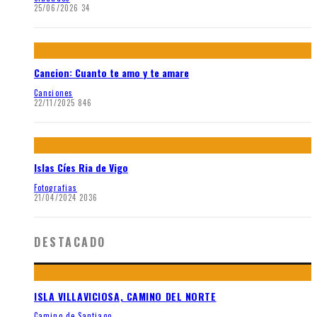
25/06/2026
34
Cancion: Cuanto te amo y te amare
Canciones
22/11/2025
846
Islas Cíes Ria de Vigo
Fotografias
21/04/2024
2036
DESTACADO
ISLA VILLAVICIOSA, CAMINO DEL NORTE
Camino de Santiago