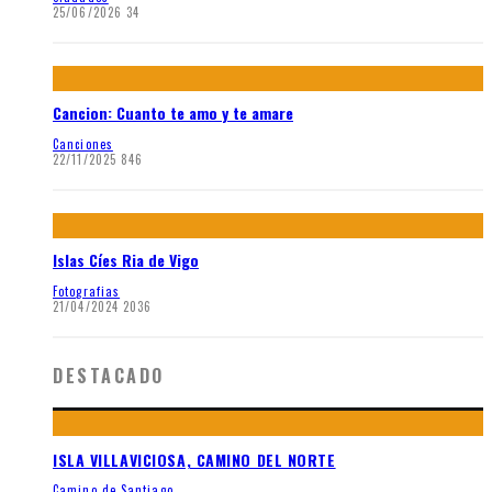
25/06/2026
34
Cancion: Cuanto te amo y te amare
Canciones
22/11/2025
846
Islas Cíes Ria de Vigo
Fotografias
21/04/2024
2036
DESTACADO
ISLA VILLAVICIOSA, CAMINO DEL NORTE
Camino de Santiago