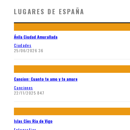
LUGARES DE ESPAÑA
Ávila Ciudad Amurallada
Ciudades
25/06/2026
36
Cancion: Cuanto te amo y te amare
Canciones
22/11/2025
847
Islas Cíes Ria de Vigo
Fotografias