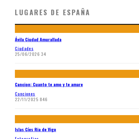
LUGARES DE ESPAÑA
Ávila Ciudad Amurallada
Ciudades
25/06/2026
34
Cancion: Cuanto te amo y te amare
Canciones
22/11/2025
846
Islas Cíes Ria de Vigo
Fotografias