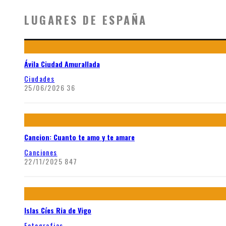
LUGARES DE ESPAÑA
Ávila Ciudad Amurallada
Ciudades
25/06/2026
36
Cancion: Cuanto te amo y te amare
Canciones
22/11/2025
847
Islas Cíes Ria de Vigo
Fotografias