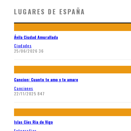
LUGARES DE ESPAÑA
Ávila Ciudad Amurallada
Ciudades
25/06/2026
36
Cancion: Cuanto te amo y te amare
Canciones
22/11/2025
847
Islas Cíes Ria de Vigo
Fotografias