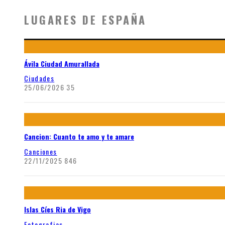
LUGARES DE ESPAÑA
Ávila Ciudad Amurallada
Ciudades
25/06/2026
35
Cancion: Cuanto te amo y te amare
Canciones
22/11/2025
846
Islas Cíes Ria de Vigo
Fotografias