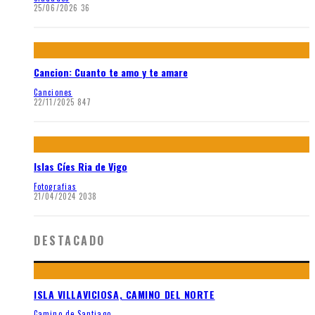
25/06/2026
36
Cancion: Cuanto te amo y te amare
Canciones
22/11/2025
847
Islas Cíes Ria de Vigo
Fotografias
21/04/2024
2038
DESTACADO
ISLA VILLAVICIOSA, CAMINO DEL NORTE
Camino de Santiago