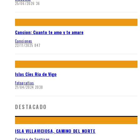
25/06/2026
36
Cancion: Cuanto te amo y te amare
Canciones
22/11/2025
847
Islas Cíes Ria de Vigo
Fotografias
21/04/2024
2038
DESTACADO
ISLA VILLAVICIOSA, CAMINO DEL NORTE
Camino de Santiago