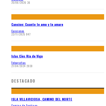
25/06/2026
36
Cancion: Cuanto te amo y te amare
Canciones
22/11/2025
847
Islas Cíes Ria de Vigo
Fotografias
21/04/2024
2038
DESTACADO
ISLA VILLAVICIOSA, CAMINO DEL NORTE
Camino de Santiago