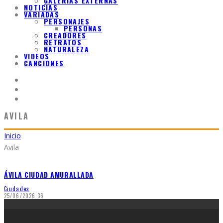
GALERIAS EXTERNAS
NOTICIAS
VARIADAS
PERSONAJES
PERSONAS
CREADORES
RETRATOS
NATURALEZA
VIDEOS
CANCIONES
AVILA
Inicio
Avila
ÁVILA CIUDAD AMURALLADA
Ciudades
25/06/2026
36