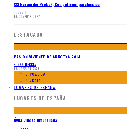
XXI Basauriko Probak, Competicion paralimpica
Basauri
10/06/2019
3922
DESTACADO
PASION VIVIENTE DE ARKOTXA 2014
EUSKALHERRIA
19/04/2014
8586
GIPUZCOA
BIZKAIA
LUGARES DE ESPAÑA
LUGARES DE ESPAÑA
Ávila Ciudad Amurallada
Ciudades