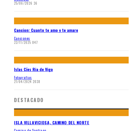
25/06/2026
36
Cancion: Cuanto te amo y te amare
Canciones
22/11/2025
847
Islas Cíes Ria de Vigo
Fotografias
21/04/2024
2038
DESTACADO
ISLA VILLAVICIOSA, CAMINO DEL NORTE
Camino de Santiago