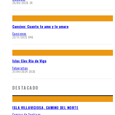
25/06/2026
34
Cancion: Cuanto te amo y te amare
Canciones
22/11/2025
846
Islas Cíes Ria de Vigo
Fotografias
21/04/2024
2036
DESTACADO
ISLA VILLAVICIOSA, CAMINO DEL NORTE
Camino de Santiago