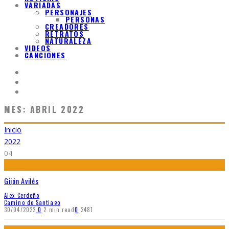
VARIADAS
PERSONAJES
PERSONAS
CREADORES
RETRATOS
NATURALEZA
VIDEOS
CANCIONES
MES:
ABRIL 2022
Inicio
2022
04
Gijón Avilés
Alex Cerdeño
Camino de Santiago
30/04/2022
0
2 min read
0
2481