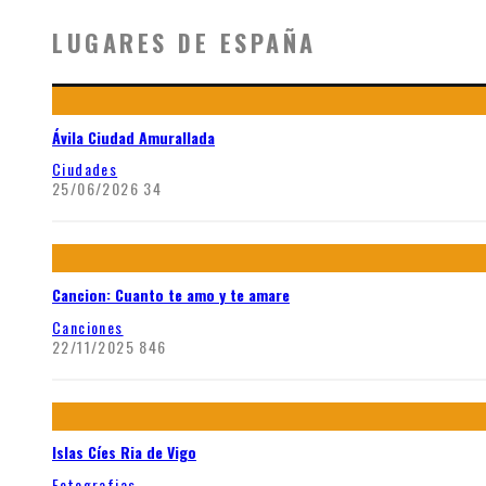
LUGARES DE ESPAÑA
Ávila Ciudad Amurallada
Ciudades
25/06/2026
34
Cancion: Cuanto te amo y te amare
Canciones
22/11/2025
846
Islas Cíes Ria de Vigo
Fotografias