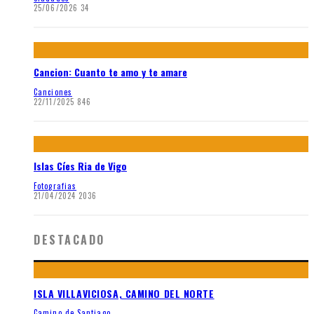
25/06/2026
34
Cancion: Cuanto te amo y te amare
Canciones
22/11/2025
846
Islas Cíes Ria de Vigo
Fotografias
21/04/2024
2036
DESTACADO
ISLA VILLAVICIOSA, CAMINO DEL NORTE
Camino de Santiago