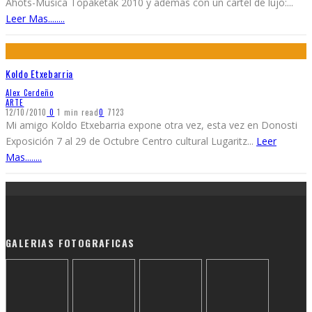
Ahots-Musica Topaketak 2010 y ademas con un cartel de lujo:
...
Leer Mas........
Koldo Etxebarria
Alex Cerdeño
ARTE
12/10/2010
0
1 min read
0
7123
Mi amigo Koldo Etxebarria expone otra vez, esta vez en Donosti
Exposición 7 al 29 de Octubre Centro cultural Lugaritz
...
Leer
Mas........
GALERIAS FOTOGRAFICAS