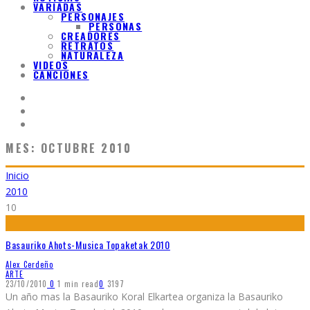
VARIADAS
PERSONAJES
PERSONAS
CREADORES
RETRATOS
NATURALEZA
VIDEOS
CANCIONES
MES:
OCTUBRE 2010
Inicio
2010
10
Basauriko Ahots-Musica Topaketak 2010
Alex Cerdeño
ARTE
23/10/2010
0
1 min read
0
3197
Un año mas la Basauriko Koral Elkartea organiza la Basauriko