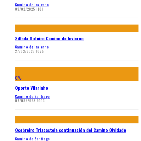
Camino de Invierno
09/02/2025
1101
Silleda Outeiro Camino de Invierno
Camino de Invierno
27/03/2025
1075
0
%
Oporto Vilarinho
Camino de Santiago
07/08/2023
2003
Ocebreiro Triacastela continuación del Camino Olvidado
Camino de Santiago