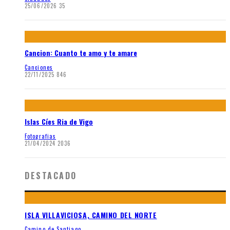
25/06/2026
35
Cancion: Cuanto te amo y te amare
Canciones
22/11/2025
846
Islas Cíes Ria de Vigo
Fotografias
21/04/2024
2036
DESTACADO
ISLA VILLAVICIOSA, CAMINO DEL NORTE
Camino de Santiago