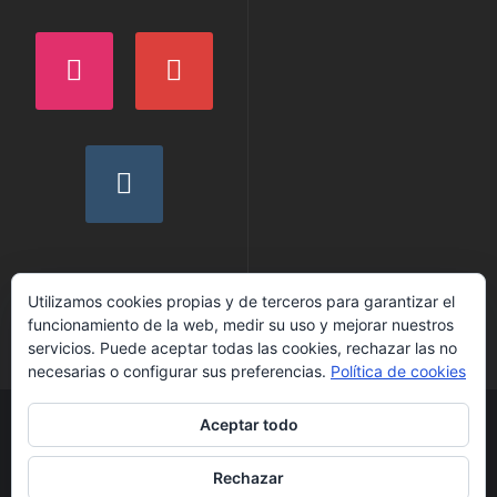
PUBLICIDAD GRATUITA
Utilizamos cookies propias y de terceros para garantizar el
funcionamiento de la web, medir su uso y mejorar nuestros
servicios. Puede aceptar todas las cookies, rechazar las no
necesarias o configurar sus preferencias.
Política de cookies
Aceptar todo
Pagina web de Alex Cerdeño | Rodos los Derechos Reservados
Inicio
Blog
Ciudades y Pueblos
CONTACTO
MIS VIDEOS
Retratos
Rechazar