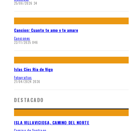
25/06/2026
34
Cancion: Cuanto te amo y te amare
Canciones
22/11/2025
846
Islas Cíes Ria de Vigo
Fotografias
21/04/2024
2036
DESTACADO
ISLA VILLAVICIOSA, CAMINO DEL NORTE
Camino de Santiago