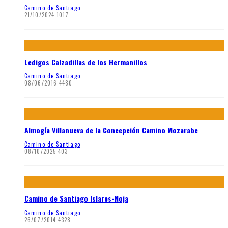
Camino de Santiago
21/10/2024
1017
Ledigos Calzadillas de los Hermanillos
Camino de Santiago
08/06/2016
4480
Almogía Villanueva de la Concepción Camino Mozarabe
Camino de Santiago
08/10/2025
403
Camino de Santiago Islares-Noja
Camino de Santiago
26/07/2014
4328