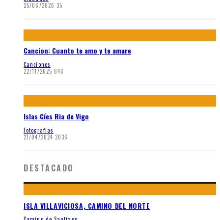
25/06/2026
35
Cancion: Cuanto te amo y te amare
Canciones
22/11/2025
846
Islas Cíes Ria de Vigo
Fotografias
21/04/2024
2036
DESTACADO
ISLA VILLAVICIOSA, CAMINO DEL NORTE
Camino de Santiago