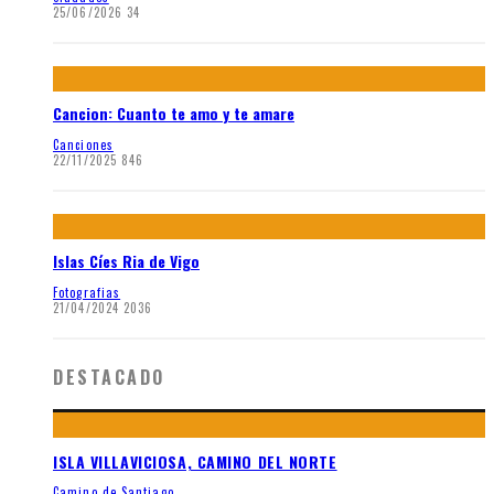
25/06/2026
34
Cancion: Cuanto te amo y te amare
Canciones
22/11/2025
846
Islas Cíes Ria de Vigo
Fotografias
21/04/2024
2036
DESTACADO
ISLA VILLAVICIOSA, CAMINO DEL NORTE
Camino de Santiago